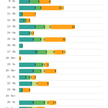
9 - 5c
6
5
6
10 - 6a
9
3
11
1
11 - 6b
2
7
12 - 6b
3
1
2
13 - 5b
9
5
3
13
14 - 6a
6
1
1
15 - 5a
8
4
2
11
16 - 6b
2
17 - 5b
10
5
4
5
1
18 - 6b+
1
19 - 5c
9
4
1
2
20 - 5b+
8
4
2
6
21 - 5c
4
2
1
2
22 - 5b
7
3
6
23 - 6b
2
4
24 - 6c+
25 - 5c
8
6
2
3
1