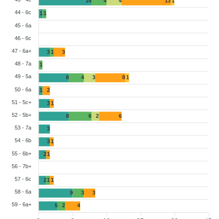
14
4
4
13
1
44 - 6c
1
1
45 - 6a
46 - 6c
47 - 6a+
3
1
3
48 - 7a
1
49 - 5a
8
4
3
8
1
50 - 6a
1
2
51 - 5c+
3
1
52 - 5b+
8
6
2
6
53 - 7a
3
54 - 6b
3
1
55 - 6b+
2
1
56 - 7b+
57 - 6c
2
1
1
58 - 6a
9
3
3
59 - 6a+
5
2
4