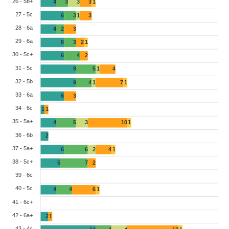
26 - 5b+
4
3
3
3
1
27 - 5c
6
3
1
3
28 - 6a
4
2
3
29 - 6a
6
3
2
1
30 - 5c+
6
4
2
31 - 5c
9
5
1
4
32 - 5b
9
4
1
7
1
33 - 6a
6
3
34 - 6c
1
1
35 - 5a+
4
5
3
10
1
36 - 6b
2
37 - 5a+
6
6
2
4
1
38 - 5c+
5
7
2
39 - 6c
40 - 5c
4
4
6
1
41 - 6c+
42 - 6a+
2
1
43 - 4c