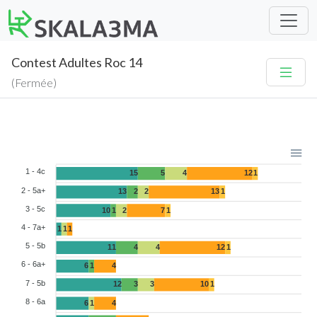
Contest Adultes Roc 14
(Fermée)
1 - 4c
15
5
4
12
1
2 - 5a+
13
2
2
13
1
3 - 5c
10
1
2
7
1
4 - 7a+
1
1
1
5 - 5b
11
4
4
12
1
6 - 6a+
6
1
4
7 - 5b
12
3
3
10
1
8 - 6a
6
1
4