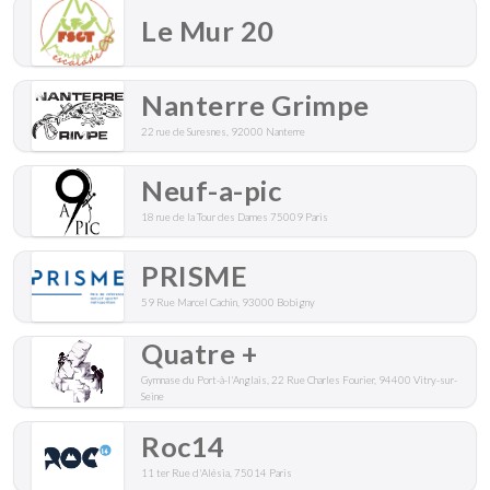
Le Mur 20
Nanterre Grimpe
22 rue de Suresnes, 92000 Nanterre
Neuf-a-pic
18 rue de la Tour des Dames 75009 Paris
PRISME
59 Rue Marcel Cachin, 93000 Bobigny
Quatre +
Gymnase du Port-à-l'Anglais, 22 Rue Charles Fourier, 94400 Vitry-sur-
Seine
Roc14
11 ter Rue d'Alésia, 75014 Paris