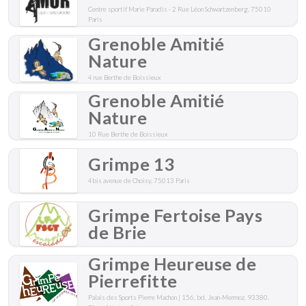
Centre sportif Marie Paradis - 2 Rue Léon Schwartzenberg, 75010
Paris
Grenoble Amitié
Nature
4 rue Berthe de Boissieux
Grenoble Amitié
Nature
10 Rue Berthe de Boissieux
Grimpe 13
4bis avenue de Choisy, 75013 Paris
Grimpe Fertoise Pays
de Brie
Grimpe Heureuse de
Pierrefitte
Palais des Sports Pierre Machon | 156, bd, Jean-Mermoz, 93380,