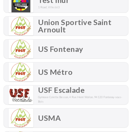
Test mur
1 Road, Ville 663
Union Sportive Saint
Arnoult
US Fontenay
US Métro
USF Escalade
Gymnase Colette Besson, 4 Rue Henri Wallon, 94120 Fontenay-sous-
Bois
USMA