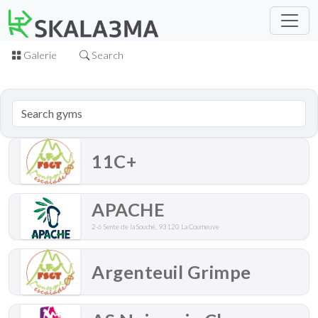
Galerie
Search
11C+
APACHE
2-6 Sente de la Souché, 93120 La Courneuve
Argenteuil Grimpe