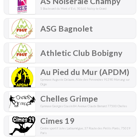
AS Noiseraie Champy
5 Boulevard du Mont d'Est, 93160 Noisy-le-Grand
ASG Bagnolet
Athletic Club Bobigny
Au Pied du Mur (APDM)
Gymnase Auguste Delaune, Allée des Pervenches 91390 Morsang sur
Orge
Chelles Grimpe
Gymnase Georges Cousin 84 Avenue Claude Bernard 77500 Chelles
Cimes 19
Centre sportif Jules Ladoumègue, 37 Route des Petits Ponts, 75019
Paris