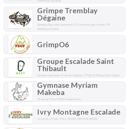
Pierrefitte-sur-Seine
Grimpe Tremblay
Dégaine
Gymnase Toussaint Louverture 117 route des petits ponts 93
Tremblay en France
GrimpO6
Groupe Escalade Saint
Thibault
Gymnase municipal, 44 rue des Sablons, 77400 St-Thibault-des-Vignes
Gymnase Myriam
Makeba
10 rue du Pilier 93300 Aubervilliers
Ivry Montagne Escalade
12 rue du 19 mars 1962, 94200 IVRY-SUR-SEINE