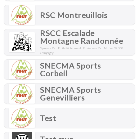
RSC Montreuillois
RSCC Escalade
Montagne Randonnée
Gymnase Paul Emile Victor rue du Professeur Paul Milliez 94500
Champigny
SNECMA Sports
Corbeil
SNECMA Sports
Genevilliers
Test