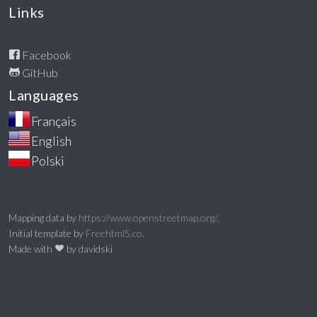
Links
Facebook
GitHub
Languages
Mapping data by
https://www.openstreetmap.org/
.
Initial template by
Freehtml5.co
.
Made with
by davidski