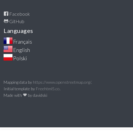
Facebook
GitHub
Languages
Mapping data by
https://www.openstreetmap.org/
.
Initial template by
Freehtml5.co
.
Made with
by davidski