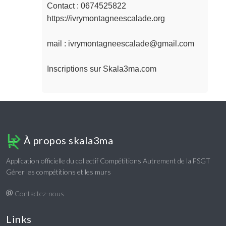
Contact : 0674525822

https://ivrymontagneescalade.org

mail : ivrymontagneescalade@gmail.com

Inscriptions sur Skala3ma.com

À propos skala3ma
Application officielle du collectif Compétitions Autrement de la FSGT
Gérer les compétitions et les murs
Contactez-nous
Links