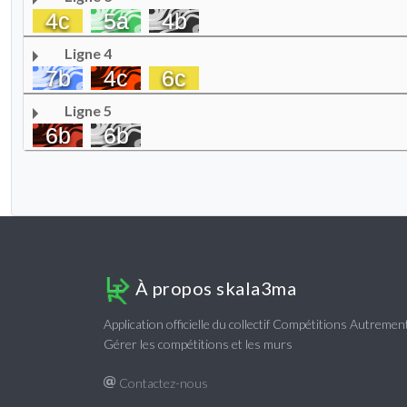
4c
5a
4b
Ligne 4
7b
4c
6c
Ligne 5
6b
6b
À propos skala3ma
Application officielle du collectif Compétitions Autreme
Gérer les compétitions et les murs
Contactez-nous