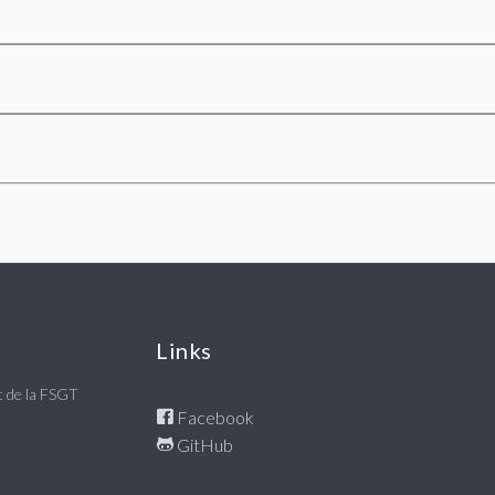
Links
nt de la FSGT
Facebook
GitHub