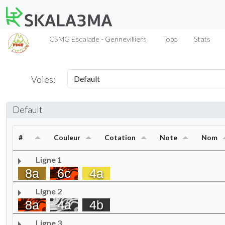
CSMG Escalade - Gennevilliers
Topo
Stats
Voies:
Default
#
Couleur
Cotation
Note
Nom
Ligne 1
8a
6c
4a
Ligne 2
8a
4a
4b
Ligne 3