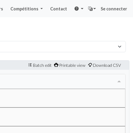
rs
Compétitions
Contact
Se connecter
Batch edit
Printable view
Download CSV