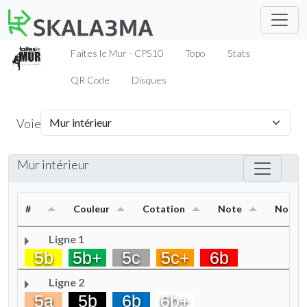
Faites le Mur - CPS10
Topo
Stats
QR Code
Disques
Voies:
Mur intérieur
#
Couleur
Cotation
Note
Nom
Ligne 1
5b
5b+
5c
5c+
6b
Ligne 2
5a
5b
6b
6b+