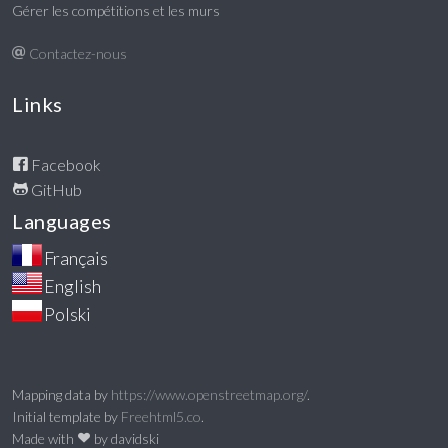
Gérer les compétitions et les murs
Contactez-nous
Links
Facebook
GitHub
Languages
Mapping data by
https://www.openstreetmap.org/
.
Initial template by
Freehtml5.co
.
Made with
by davidski