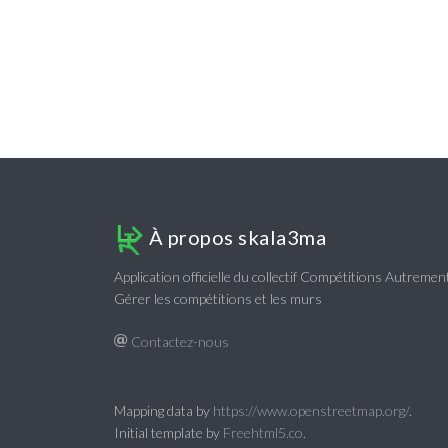
À propos skala3ma
Application officielle du collectif Compétitions Autreme
Gérer les compétitions et les murs
Contactez-nous
Mapping data by
https://www.openstreetmap.org/
.
Initial template by
Freehtml5.co
.