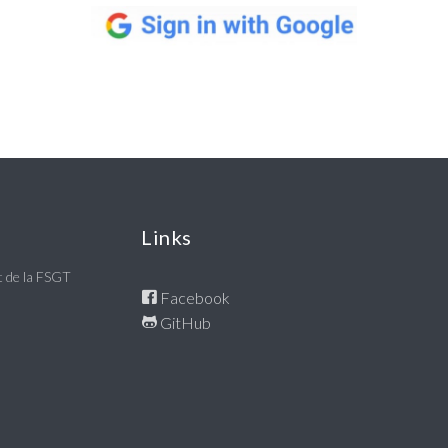
Links
nt de la FSGT
Facebook
GitHub